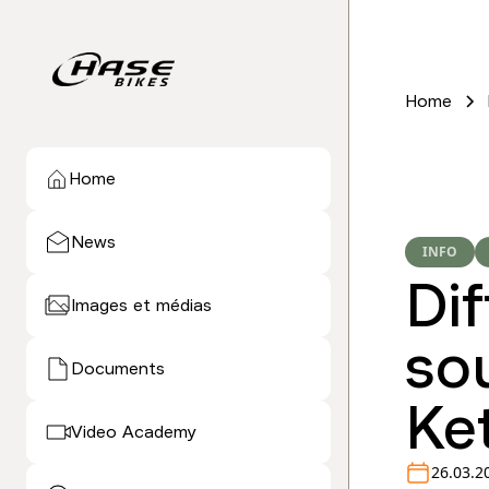
Home
Home
News
INFO
Di
Images et médias
so
Documents
Ke
Video Academy
26.03.2