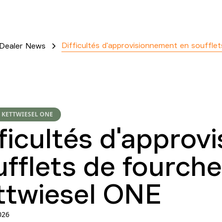
Difficultés d'approvisionnement en souffle
Dealer News
KETTWIESEL ONE
fficultés d'appro
ufflets de fourche
ttwiesel ONE
026