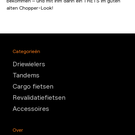
bekommen – und mit ihm dann ein TRETS im guten
alten Chopper-Look!
Categorieën
Driewielers
Tandems
Cargo fietsen
Revalidatiefietsen
Accessoires
Over