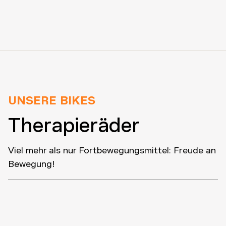
beantragt werden. Sie ermöglichen ihnen,
eigenständig mobil zu sein, ohne dass es sich nach
Therapie anfühlt. Sie fördern Motorik, Sozialverhalten
– und vor allen Dingen Selbstbewusstsein. Es gibt jede
Menge Spezial-Zubehör, wie zum Beispiel das
Pedalpendel für Kids mit stark eingeschränkter
Bewegungsfreiheit oder den Kurbelarmverkürzer, der
bei unterschiedlich langen Beinen oder
eingeschränkter Beinstreckung zum Einsatz kommt.
UNSERE BIKES
Therapieräder
Viel mehr als nur Fortbewegungsmittel: Freude an
Bewegung!