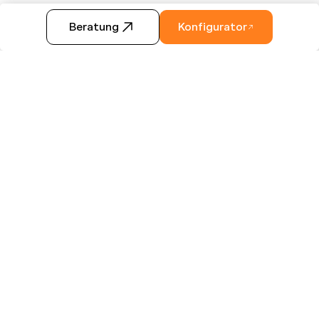
Beratung
Konfigurator
HASE BIKES. IN EVERY WAY.
Manche fahren los, weil sie
Neues suchen- andere, weil sie
sich nach etwas Vertrautem
sehnen. Einige entscheiden sich
für Entschleunigung – andere für
den vollen Schwung. Wieder
Vertrauen fassen, Grenzen