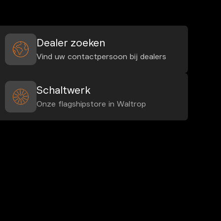
Dealer zoeken
Vind uw contactpersoon bij dealers
Schaltwerk
Onze flagshipstore in Waltrop