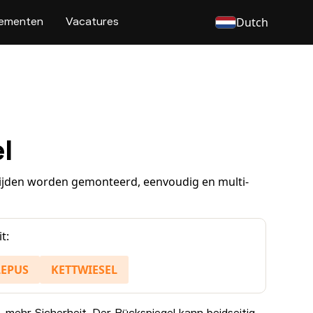
ementen
Vacatures
Dutch
l
zijden worden gemonteerd, eenvoudig en multi-
t:
LEPUS
KETTWIESEL
, mehr Sicherheit. Der Rückspiegel kann beidseitig