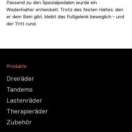
Passend zu den Spezialpedalen wurde ein
Wadenhalter entwickelt. Trotz des festen Haltes, den
er dem Bein gibt, bleibt das Fußgelenk beweglich - und
der Tritt rund.
Produkte
Dreiräder
Tandems
Lastenräder
Therapieräder
Zubehör