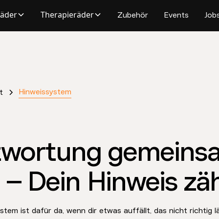
räder
Therapieräder
Zubehör
Events
Job
Hinweissystem
t
twortung gemeins
 – Dein Hinweis zäh
tem ist dafür da, wenn dir etwas auffällt, das nicht richtig l