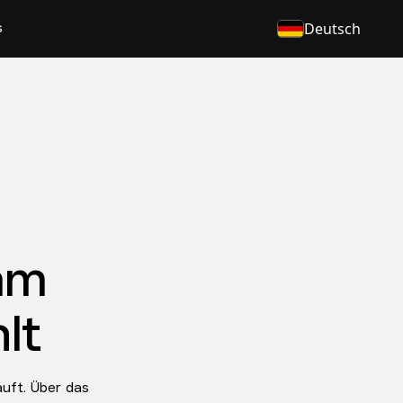
s
Deutsch
am
lt
äuft. Über das