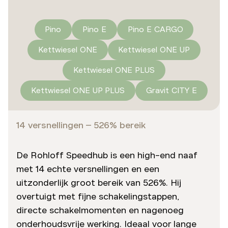
Pino
Pino E
Pino E CARGO
Kettwiesel ONE
Kettwiesel ONE UP
Kettwiesel ONE PLUS
Kettwiesel ONE UP PLUS
Gravit CITY E
14 versnellingen – 526% bereik
De Rohloff Speedhub is een high-end naaf
met 14 echte versnellingen en een
uitzonderlijk groot bereik van 526%. Hij
overtuigt met fijne schakelingstappen,
directe schakelmomenten en nagenoeg
onderhoudsvrije werking. Ideaal voor lange