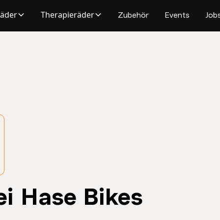
räder
Therapieräder
Zubehör
Events
Job
i Hase Bikes