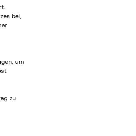
t.
zes bei,
her
g
ungen, um
bst
rag zu