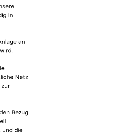
Unsere
ig in
Anlage an
wird.
ie
liche Netz
 zur
 den Bezug
eil
 und die