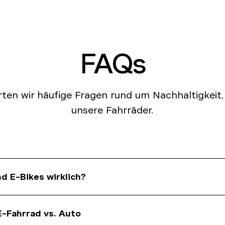
FAQs
ten wir häufige Fragen rund um Nachhaltigkeit,
unsere Fahrräder.
nd E-Bikes wirklich?
tützendem Elektroantrieb gelten als umweltfreundliche Alter
-Fahrrad vs. Auto
 Sie ermöglichen es, auch längere Strecken, Pendelwege ode