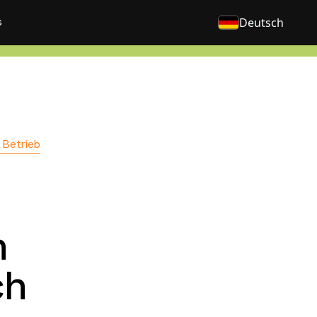
s
Deutsch
 Betrieb
n
ch