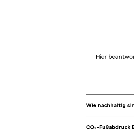
Hier beantwor
Wie nachhaltig si
Fahrräder mit unters
CO₂-Fußabdruck E
das aus guten Grund.