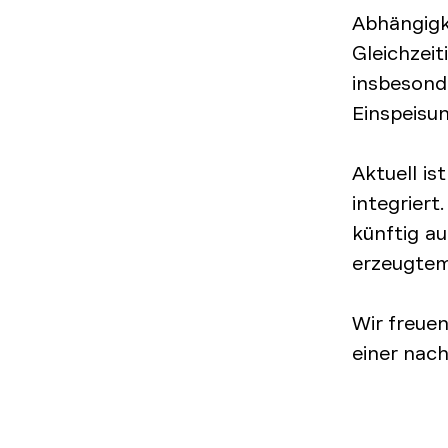
Abhängigke
Gleichzeit
insbesond
Einspeisu
Aktuell is
integriert
künftig a
erzeugtem
Wir freuen
einer nac