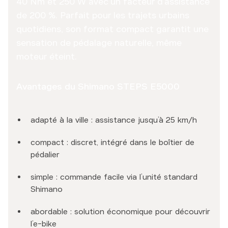
40 Nm et 250 W avec un facteur d’assistance
de 200 %. Parfait pour les trajets urbains
quotidiens, son format compact garantit une
sensation de pédalage naturelle, même
moteur éteint.
Avantages du Shimano STEPS E5000
adapté à la ville : assistance jusqu’à 25 km/h
compact : discret, intégré dans le boîtier de
pédalier
simple : commande facile via l’unité standard
Shimano
abordable : solution économique pour découvrir
l’e-bike