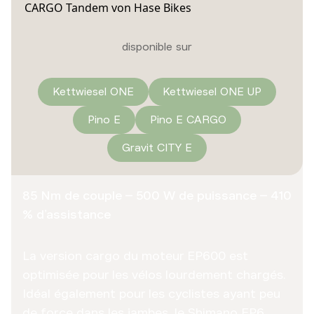
disponible sur
Kettwiesel ONE
Kettwiesel ONE UP
Pino E
Pino E CARGO
Gravit CITY E
85 Nm de couple – 500 W de puissance – 410
% d’assistance
La version cargo du moteur EP600 est
optimisée pour les vélos lourdement chargés.
Idéal également pour les cyclistes ayant peu
de force dans les jambes, le Shimano EP6