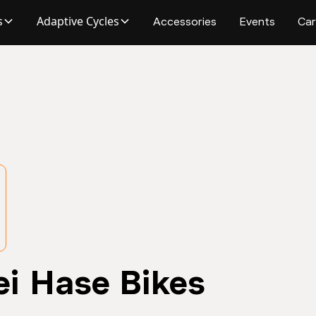
s
Adaptive Cycles
Accessories
Events
Car
i Hase Bikes